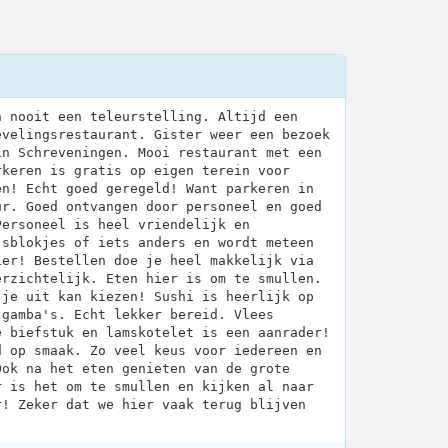
n nooit een teleurstelling. Altijd een
evelingsrestaurant. Gister weer een bezoek
in Schreveningen. Mooi restaurant met een
rkeren is gratis op eigen terein voor
en! Echt goed geregeld! Want parkeren in
ur. Goed ontvangen door personeel en goed
Personeel is heel vriendelijk en
jsblokjes of iets anders en wordt meteen
ier! Bestellen doe je heel makkelijk via
erzichtelijk. Eten hier is om te smullen.
 je uit kan kiezen! Sushi is heerlijk op
 gamba's. Echt lekker bereid. Vlees
e biefstuk en lamskotelet is een aanrader!
d op smaak. Zo veel keus voor iedereen en
Ook na het eten genieten van de grote
r is het om te smullen en kijken al naar
r! Zeker dat we hier vaak terug blijven