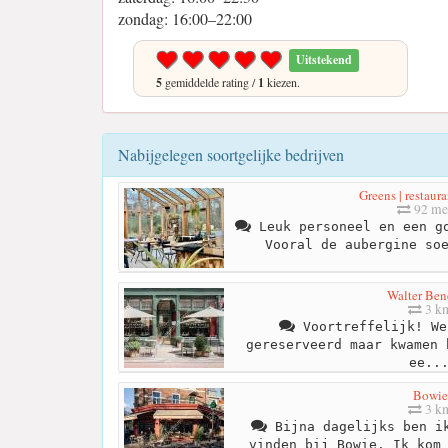
zondag: 16:00–22:00
Uitstekend
5
gemiddelde rating /
1
kiezen.
Nabijgelegen soortgelijke bedrijven
Greens | restaur
92 me
Leuk personeel en een go
Vooral de aubergine so
Walter Ben
3 k
Voortreffelijk! We
gereserveerd maar kwamen 
ee..
Bowie
3 k
Bijna dagelijks ben ik
vinden bij Bowie. Ik kom