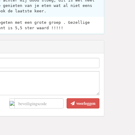
s achter mij dood sloeg, dit is wel heel
e genieten van je eten wat al niet eens
ook de laatste keer.
egeten met een grote groep . Gezellige
ant is 5,5 ster waard !!!!!
voorleggen