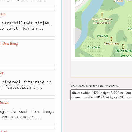
klin
m
 verschillende zitjes.
op tafel, bar in...
el Den Haag
m
er
m
 sfeervol eettentje is
Voeg deze kaart toe aan uw website;
er fantastisch u...
Bosch
m
sje. Je komt hier langs
 van Den Haag-S...
 Loft