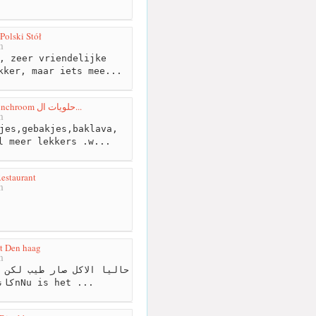
Polski Stół
m
, zeer vriendelijke
kker, maar iets mee...
Zayn El Amier Patisserie/Lunchroom حلويات ال...
m
jes,gebakjes,baklava,
l meer lekkers .w...
estaurant
m
t Den haag
m
كانت مو زينه بس هسه تمامnNu is het ...