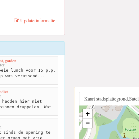
Update informatie
ant, garden
ter
eie lunch voor 15 p.p.
ep was verassend...
edict
m
Kaart stadsplattegrond,Sate
 hadden hier niet
binnen druppelen. Wat
+
.
−
m
 sinds de opening te
 er graag met vrie...