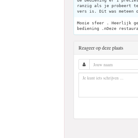
de bediening er 1 precie
ranzig als je probeert t
vers is. Dit was meteen 
Mooie sfeer . Heerlijk g
bediening .nDeze restaur
Reageer op deze plaats