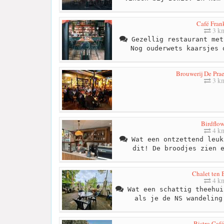
Café Fran
3 k
Gezellig restaurant met
Nog ouderwets kaarsjes 
Brouwerij De Pra
3 k
Birdflow
4 k
Wat een ontzettend leuk
dit! De broodjes zien 
Chalet ten 
4 k
Wat een schattig theehui
als je de NS wandeling
Bistro Café