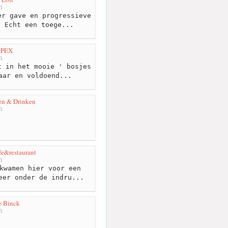
m
r gave en progressieve
. Echt een toege...
t PEX
m
 in het mooie ' bosjes
aar en voldoend...
en & Drinken
m
fe&restaurant
m
kwamen hier voor een
eer onder de indru...
e Binck
m