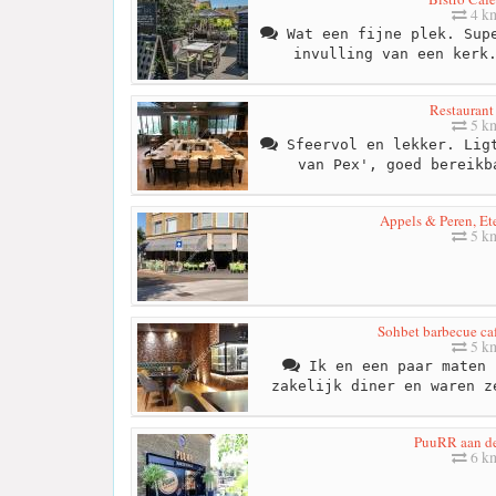
4 k
Wat een fijne plek. Supe
invulling van een kerk
Restauran
5 k
Sfeervol en lekker. Ligt
van Pex', goed bereikb
Appels & Peren, Et
5 k
Sohbet barbecue ca
5 k
Ik en een paar maten 
zakelijk diner en waren z
PuuRR aan d
6 k