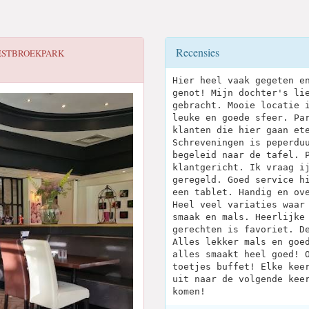
Recensies
ESTBROEKPARK
Hier heel vaak gegeten e
genot! Mijn dochter's li
gebracht. Mooie locatie 
leuke en goede sfeer. Pa
klanten die hier gaan et
Schreveningen is peperdu
begeleid naar de tafel. 
klantgericht. Ik vraag i
geregeld. Goed service h
een tablet. Handig en ov
Heel veel variaties waar
smaak en mals. Heerlijke
gerechten is favoriet. D
Alles lekker mals en goe
alles smaakt heel goed! 
toetjes buffet! Elke kee
uit naar de volgende kee
komen!