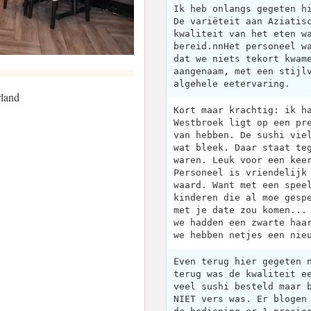
Ik heb onlangs gegeten h
De variëteit aan Aziatis
kwaliteit van het eten w
bereid.nnHet personeel w
dat we niets tekort kwam
aangenaam, met een stijl
algehele eetervaring.
land
Kort maar krachtig: ik h
Westbroek ligt op een pr
van hebben. De sushi vie
wat bleek. Daar staat te
waren. Leuk voor een kee
Personeel is vriendelijk
waard. Want met een spee
kinderen die al moe gesp
met je date zou komen...
we hadden een zwarte haa
we hebben netjes een nie
Even terug hier gegeten 
terug was de kwaliteit e
veel sushi besteld maar 
NIET vers was. Er blogen