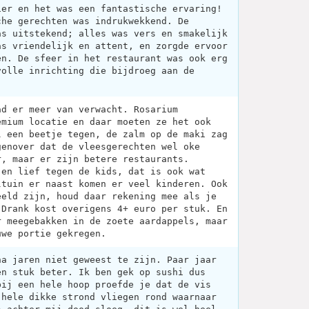
ier en het was een fantastische ervaring!
che gerechten was indrukwekkend. De
as uitstekend; alles was vers en smakelijk
as vriendelijk en attent, en zorgde ervoor
en. De sfeer in het restaurant was ook erg
volle inrichting die bijdroeg aan de
ad er meer van verwacht. Rosarium
emium locatie en daar moeten ze het ook
l een beetje tegen, de zalm op de maki zag
genover dat de vleesgerechten wel oke
r, maar er zijn betere restaurants.
 en lief tegen de kids, dat is ook wat
ltuin er naast komen er veel kinderen. Ook
eeld zijn, houd daar rekening mee als je
 Drank kost overigens 4+ euro per stuk. En
r meegebakken in de zoete aardappels, maar
uwe portie gekregen.
na jaren niet geweest te zijn. Paar jaar
en stuk beter. Ik ben gek op sushi dus
bij een hele hoop proefde je dat de vis
 hele dikke strond vliegen rond waarnaar