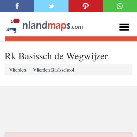
Rk Basissch de Wegwijzer
Vlierden
Vli̇erden Basi̇sschool