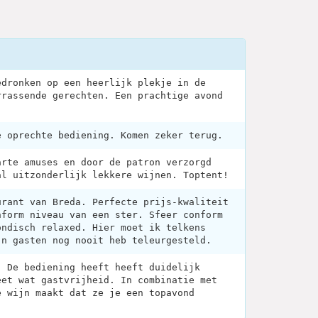
edronken op een heerlijk plekje in de
rrassende gerechten. Een prachtige avond
e oprechte bediening. Komen zeker terug.
arte amuses en door de patron verzorgd
al uitzonderlijk lekkere wijnen. Toptent!
urant van Breda. Perfecte prijs-kwaliteit
nform niveau van een ster. Sfeer conform
ondisch relaxed. Hier moet ik telkens
jn gasten nog nooit heb teleurgesteld.
. De bediening heeft heeft duidelijk
eet wat gastvrijheid. In combinatie met
e wijn maakt dat ze je een topavond