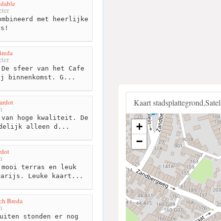
idable
ter
mbineerd met heerlijke
es!
Breda
ter
De sfeer van het Cafe
ij binnenkomst. G...
Kaart stadsplattegrond,Sate
ardot
m
van hoge kwaliteit. De
+
delijk alleen d...
−
rdot
m
mooi terras en leuk
Parijs. Leuke kaart...
ch Breda
m
uiten stonden er nog