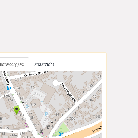
llietweergave
straatzicht