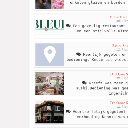
enkelen glazen en borden 
Bleue Bar B
2 k
Een gezellig restaurant 
en een stijlvolle uits
Bistro Sha
3 k
Heerlijk gegeten en 
bediening. Keuze uit vlees
D'n Ouwe S
3 k
Kreeft was zeer g
sushi.Bediening was go
ingerich
D'n Ouwe S
3 k
Voortreffelijk gegeten! 
verhouding Kennis van 