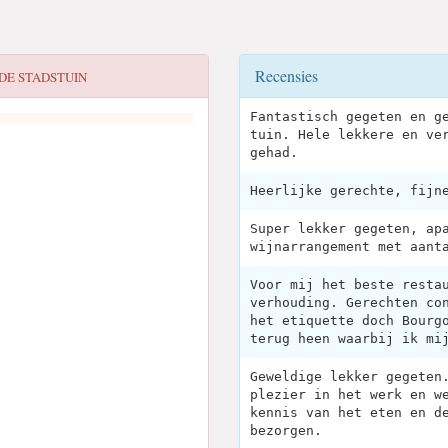
Recensies
DE STADSTUIN
Fantastisch gegeten en g
tuin. Hele lekkere en ve
gehad.
Heerlijke gerechte, fijn
Super lekker gegeten, ap
wijnarrangement met aant
Voor mij het beste resta
verhouding. Gerechten co
het etiquette doch Bourg
terug heen waarbij ik mi
Geweldige lekker gegeten
plezier in het werk en w
kennis van het eten en d
bezorgen.