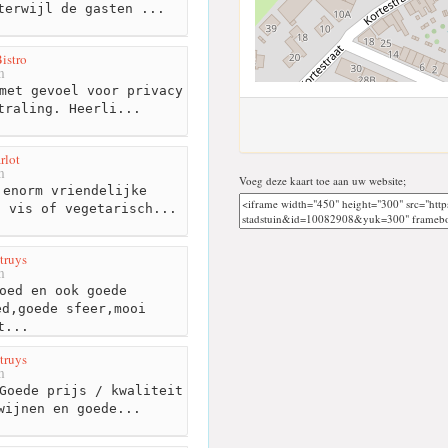
terwijl de gasten ...
istro
m
met gevoel voor privacy
traling. Heerli...
rlot
m
Voeg deze kaart toe aan uw website;
enorm vriendelijke
, vis of vegetarisch...
truys
m
oed en ook goede
ed,goede sfeer,mooi
t...
truys
m
Goede prijs / kwaliteit
wijnen en goede...