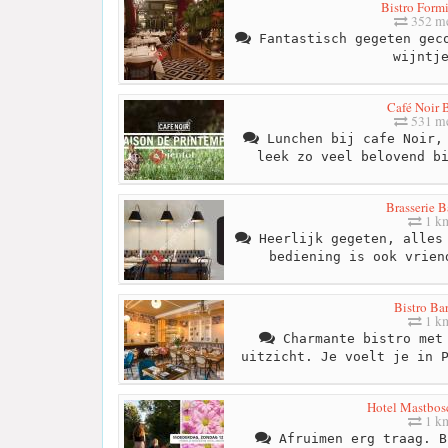
Bistro Form
352 me
Fantastisch gegeten geco
wijntj
Café Noir 
531 me
Lunchen bij cafe Noir, 
leek zo veel belovend b
Brasserie B
1 k
Heerlijk gegeten, alles 
bediening is ook vrien
Bistro Ba
1 k
Charmante bistro met 
uitzicht. Je voelt je in 
Hotel Mastbos
1 k
Afruimen erg traag. B