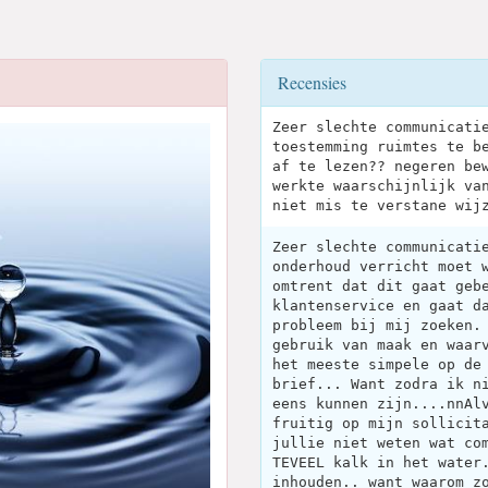
Recensies
Zeer slechte communicati
toestemming ruimtes te b
af te lezen?? negeren be
werkte waarschijnlijk va
niet mis te verstane wij
Zeer slechte communicati
onderhoud verricht moet 
omtrent dat dit gaat geb
klantenservice en gaat d
probleem bij mij zoeken.
gebruik van maak en waar
het meeste simpele op de
brief... Want zodra ik n
eens kunnen zijn....nnAl
fruitig op mijn sollicit
jullie niet weten wat co
TEVEEL kalk in het water
inhouden.. want waarom z