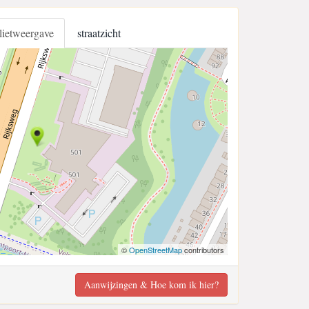
llietweergave
straatzicht
©
OpenStreetMap
contributors
Aanwijzingen & Hoe kom ik hier?