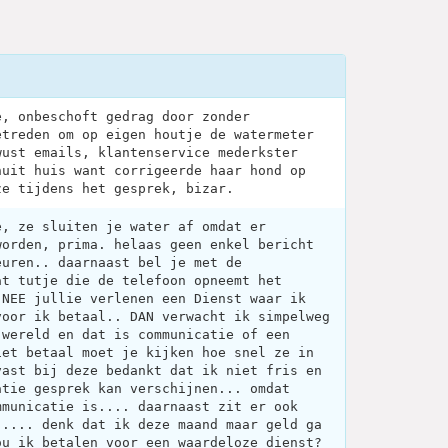
e, onbeschoft gedrag door zonder
etreden om op eigen houtje de watermeter
wust emails, klantenservice mederkster
nuit huis want corrigeerde haar hond op
ze tijdens het gesprek, bizar.
e, ze sluiten je water af omdat er
worden, prima. helaas geen enkel bericht
euren.. daarnaast bel je met de
at tutje die de telefoon opneemt het
 NEE jullie verlenen een Dienst waar ik
voor ik betaal.. DAN verwacht ik simpelweg
 wereld en dat is communicatie of een
iet betaal moet je kijken hoe snel ze in
vast bij deze bedankt dat ik niet fris en
atie gesprek kan verschijnen... omdat
mmunicatie is.... daarnaast zit er ook
..... denk dat ik deze maand maar geld ga
ou ik betalen voor een waardeloze dienst?