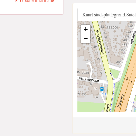
Update informatie
Kaart stadsplattegrond,Sate
+
−