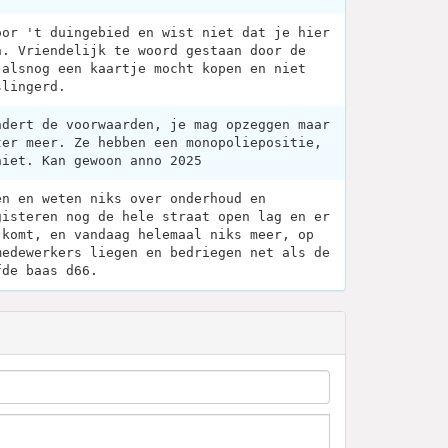
oor 't duingebied en wist niet dat je hier
n. Vriendelijk te woord gestaan door de
 alsnog een kaartje mocht kopen en niet
slingerd.
ndert de voorwaarden, je mag opzeggen maar
ter meer. Ze hebben een monopoliepositie,
niet. Kan gewoon anno 2025
en en weten niks over onderhoud en
gisteren nog de hele straat open lag en er
 komt, en vandaag helemaal niks meer, op
medewerkers liegen en bedriegen net als de
fde baas d66.