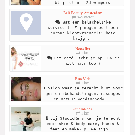
blij met m'n 2d wimpers
Bali Beauty Amsterdam
845 meter
Wat een belachelijke
service!!! Zij mogen echt een
cursus klantvriendelijkheid
krijg...
Nona Ibu
1 km
Dit café licht je op. Ga er
niet naar toe ?
Pura Vida
1 km
Salon waar je terecht kunt voor
gezichtsbehandelingen, massages
en natuur voedingsadv...
StudioRens
1 km
Bij StudioRens kan je terecht
voor skin & body care, hands &
feet en make-up. We zijn...