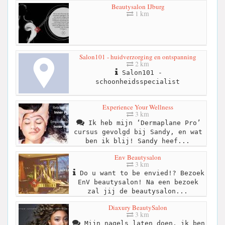
Beautysalon IJburg
1 km
Salon101 - huidverzorging en ontspanning
2 km
Salon101 -
schoonheidsspecialist
Experience Your Wellness
3 km
Ik heb mijn ‘Dermaplane Pro’
cursus gevolgd bij Sandy, en wat
ben ik blij! Sandy heef...
Env Beautysalon
3 km
Do u want to be envied!? Bezoek
EnV beautysalon! Na een bezoek
zal jij de beautysalon...
Diaxury BeautySalon
3 km
Mijn nagels laten doen, ik ben