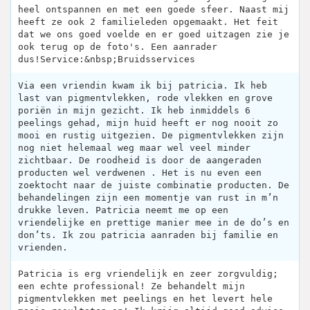
heel ontspannen en met een goede sfeer. Naast mij
heeft ze ook 2 familieleden opgemaakt. Het feit
dat we ons goed voelde en er goed uitzagen zie je
ook terug op de foto's. Een aanrader
dus!Service:&nbsp;Bruidsservices
Via een vriendin kwam ik bij patricia. Ik heb
last van pigmentvlekken, rode vlekken en grove
poriën in mijn gezicht. Ik heb inmiddels 6
peelings gehad, mijn huid heeft er nog nooit zo
mooi en rustig uitgezien. De pigmentvlekken zijn
nog niet helemaal weg maar wel veel minder
zichtbaar. De roodheid is door de aangeraden
producten wel verdwenen . Het is nu even een
zoektocht naar de juiste combinatie producten. De
behandelingen zijn een momentje van rust in m’n
drukke leven. Patricia neemt me op een
vriendelijke en prettige manier mee in de do’s en
don’ts. Ik zou patricia aanraden bij familie en
vrienden.
Patricia is erg vriendelijk en zeer zorgvuldig;
een echte professional! Ze behandelt mijn
pigmentvlekken met peelings en het levert hele