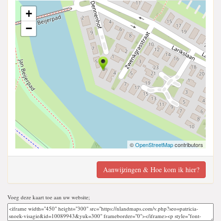
+
−
©
OpenStreetMap
contributors
Aanwijzingen & Hoe kom ik hier?
Voeg deze kaart toe aan uw website;