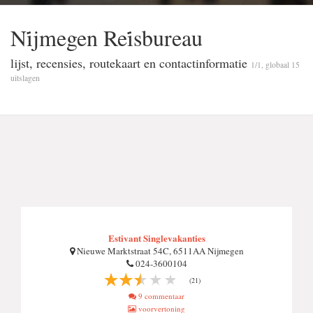
Ni̇jmegen Rei̇sbureau
lijst, recensies, routekaart en contactinformatie
1/1, globaal 15
uitslagen
Estivant Singlevakanties
Nieuwe Marktstraat 54C, 6511AA Nijmegen
024-3600104
(21)
9 commentaar
voorvertoning