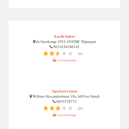
Earth Safari
de Geerkamp 1052, 6545HC Nijmegen
0031636180142
(21)
voorvertoning
Speciaal-reizen
Willem Alexanderstraat 19a, 6691ee Gendt
0653578772
(21)
voorvertoning