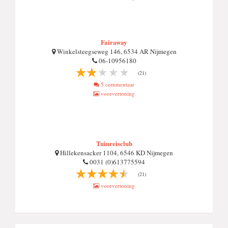
Fairaway
Winkelsteegseweg 146, 6534 AR Nijmegen
06-10956180
(21)
5 commentaar
voorvertoning
Tuinreisclub
Hillekensacker 1104, 6546 KD Nijmegen
0031 (0)613775594
(21)
voorvertoning