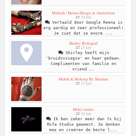
Mehndi / Henna Design in Amsterdam
24 km
Vertaald door Google Reena is
erg aardig en zeer professioneel!
Je ziet dat ze enorm ...
Shirley Bollegraf
25 km
Shirley heeft mijn
'bruidsvisagie' en haar gedaan.
Complimenten van familie en
vriend...
Mehdi & Makeup By Sharmin
25 km
Mifa's studio
26 km
Ik ben zeker meer dan 7x bij
Mifa Studio geweest. Ze denken
mee en creëren de beste l...