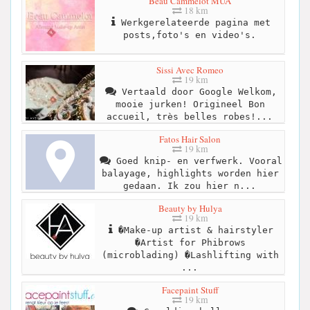
Beau Cammelot MUA
18 km
Werkgerelateerde pagina met
posts,foto's en video's.
Sissi Avec Romeo
19 km
Vertaald door Google Welkom,
mooie jurken! Origineel Bon
accueil, très belles robes!...
Fatos Hair Salon
19 km
Goed knip- en verfwerk. Vooral
balayage, highlights worden hier
gedaan. Ik zou hier n...
Beauty by Hulya
19 km
�Make-up artist & hairstyler
�Artist for Phibrows
(microblading) �Lashlifting with
...
Facepaint Stuff
19 km