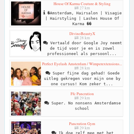
House Of Karma Couture & Styling
27 km
�Amsterdam, Hairsalon | Visagie
| Hairstyling | Lashes House Of
Karma ��
DivinoBeautyX
28 km
Vertaald door Google Joy neemt
de tijd voor je en is zowel
professioneel als persoonl...
Perfect Eyelash Amsterdam / Wimperextensions...
28 km
Super fijne dag gehad! Goede
uitleg gekregen voor mijn one by
one cursus! Kom zeker t...
Ffc Pancration
29 km
Super. No nonsens Amsterdamse
school
Pancration Gym
29 km
Ik doe zelf mee met het