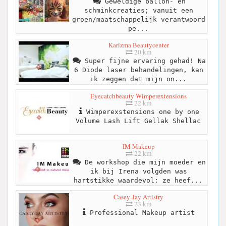
Geweldige ballon- en
schminkcreaties; vanuit een
groen/maatschappelijk verantwoord
pe...
Karizma Beautycenter
20 km
Super fijne ervaring gehad! Na
6 Diode laser behandelingen, kan
ik zeggen dat mijn on...
Eyecatchbeauty Wimperextensions
22 km
Wimperexstensions one by one
Volume Lash Lift Gellak Shellac
IM Makeup
22 km
De workshop die mijn moeder en
ik bij Irena volgden was
hartstikke waardevol: ze heef...
Casey-Jay Artistry
23 km
Professional Makeup artist