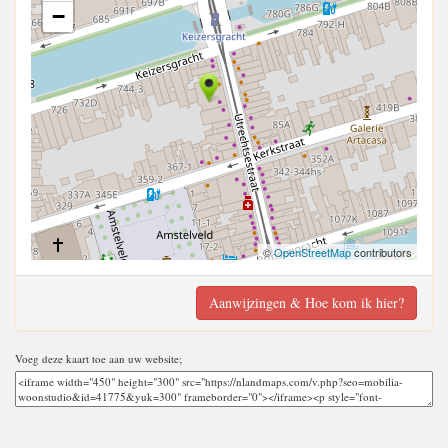
−
©
OpenStreetMap
contributors
Aanwijzingen & Hoe kom ik hier?
Voeg deze kaart toe aan uw website;