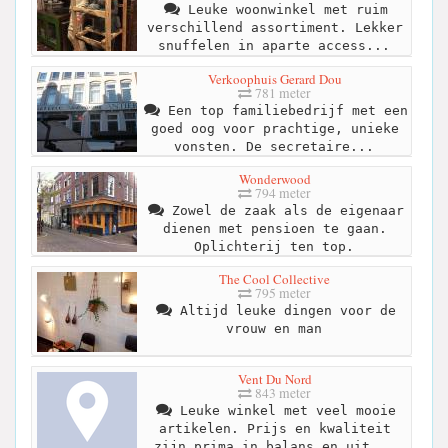
Leuke woonwinkel met ruim
verschillend assortiment. Lekker
snuffelen in aparte access...
Verkoophuis Gerard Dou
781 meter
Een top familiebedrijf met een
goed oog voor prachtige, unieke
vonsten. De secretaire...
Wonderwood
794 meter
Zowel de zaak als de eigenaar
dienen met pensioen te gaan.
Oplichterij ten top.
The Cool Collective
795 meter
Altijd leuke dingen voor de
vrouw en man
Vent Du Nord
843 meter
Leuke winkel met veel mooie
artikelen. Prijs en kwaliteit
zijn prima in balans en uit...