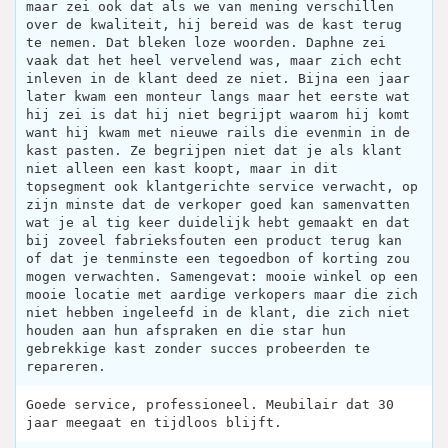
maar zei ook dat als we van mening verschillen
over de kwaliteit, hij bereid was de kast terug
te nemen. Dat bleken loze woorden. Daphne zei
vaak dat het heel vervelend was, maar zich echt
inleven in de klant deed ze niet. Bijna een jaar
later kwam een monteur langs maar het eerste wat
hij zei is dat hij niet begrijpt waarom hij komt
want hij kwam met nieuwe rails die evenmin in de
kast pasten. Ze begrijpen niet dat je als klant
niet alleen een kast koopt, maar in dit
topsegment ook klantgerichte service verwacht, op
zijn minste dat de verkoper goed kan samenvatten
wat je al tig keer duidelijk hebt gemaakt en dat
bij zoveel fabrieksfouten een product terug kan
of dat je tenminste een tegoedbon of korting zou
mogen verwachten. Samengevat: mooie winkel op een
mooie locatie met aardige verkopers maar die zich
niet hebben ingeleefd in de klant, die zich niet
houden aan hun afspraken en die star hun
gebrekkige kast zonder succes probeerden te
repareren.
Goede service, professioneel. Meubilair dat 30
jaar meegaat en tijdloos blijft.