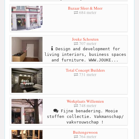
Bazaar Sfeer & Meer
684 meter
Jouke Schouten
707 meter
Design and development for
living interiors, business spaces
and furniture. WWW.JOUKE...
Total Concept Builders
731 meter
Werkplaats Willemien
748 meter
Fijne benadering. Mooie
stoffen collectie. Vakmanschap/
vakvrouwschap !
Buitengewoon
764 meter