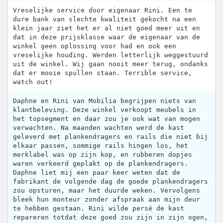
Vreselijke service door eigenaar Rini. Een te
dure bank van slechte kwaliteit gekocht na een
klein jaar ziet het er al niet goed meer uit en
dat in deze prijsklasse waar de eigenaar van de
winkel geen oplossing voor had en ook een
vreselijke houding. Werden letterlijk weggestuurd
uit de winkel. Wij gaan nooit meer terug, ondanks
dat er mooie spullen staan. Terrible service,
watch out!
Daphne en Rini van Mobilia begrijpen niets van
klantbeleving. Deze winkel verkoopt meubels in
het topsegment en daar zou je ook wat van mogen
verwachten. Na maanden wachten werd de kast
geleverd met plankendragers en rails die niet bij
elkaar passen, sommige rails hingen los, het
merklabel was op zijn kop, en rubberen dopjes
waren verkeerd geplakt op de plankendragers.
Daphne liet mij een paar keer weten dat de
fabrikant de volgende dag de goede plankendragers
zou opsturen, maar het duurde weken. Vervolgens
bleek hun monteur zonder afspraak aan mijn deur
te hebben gestaan. Rini wilde persé de kast
repareren totdat deze goed zou zijn in zijn ogen,