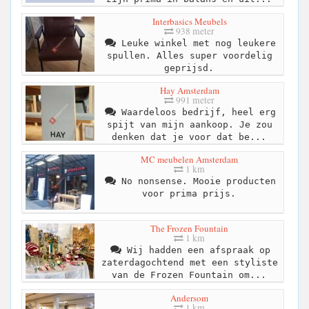
Interbasics Meubels
938 meter
Leuke winkel met nog leukere
spullen. Alles super voordelig
geprijsd.
Hay Amsterdam
991 meter
Waardeloos bedrijf, heel erg
spijt van mijn aankoop. Je zou
denken dat je voor dat be...
MC meubelen Amsterdam
1 km
No nonsense. Mooie producten
voor prima prijs.
The Frozen Fountain
1 km
Wij hadden een afspraak op
zaterdagochtend met een styliste
van de Frozen Fountain om...
Andersom
1 km