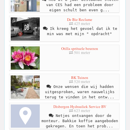
van CES had een probleem door
eigen schult ben even g...
De Bie Reclame
425 meter
Ik kreeg het gevoel dat ik te
min was met mijn " opdracht"
Otilla sprituele beurzen
501 meter
BK Tuinen
520 meter
Onze wensen die wij hadden
uitgesproken, waren nauwelijks
terug te vinden in het ontw...
Disbergen Hydrauliek Service BV
623 meter
Netjes ontvangen door de
monteur. Bakkie koffie aangeboden
gekregen. En toen het prob...