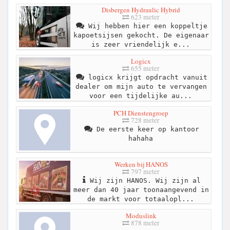
Disbergen Hydraulic Hybrid
623 meter
Wij hebben hier een koppeltje
kapoetsijsen gekocht. De eigenaar
is zeer vriendelijk e...
Logicx
655 meter
logicx krijgt opdracht vanuit
dealer om mijn auto te vervangen
voor een tijdelijke au...
PCH Dienstengroep
728 meter
De eerste keer op kantoor
hahaha
Werken bij HANOS
797 meter
Wij zijn HANOS. Wij zijn al
meer dan 40 jaar toonaangevend in
de markt voor totaalopl...
Moduslink
878 meter