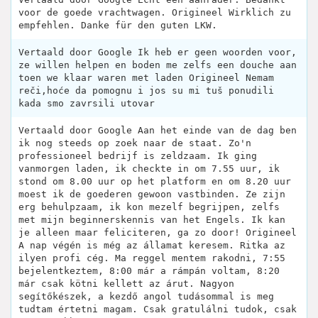
voor de goede vrachtwagen. Origineel Wirklich zu
empfehlen. Danke für den guten LKW.
Vertaald door Google Ik heb er geen woorden voor,
ze willen helpen en boden me zelfs een douche aan
toen we klaar waren met laden Origineel Nemam
reči,hoće da pomognu i jos su mi tuš ponudili
kada smo zavrsili utovar
Vertaald door Google Aan het einde van de dag ben
ik nog steeds op zoek naar de staat. Zo'n
professioneel bedrijf is zeldzaam. Ik ging
vanmorgen laden, ik checkte in om 7.55 uur, ik
stond om 8.00 uur op het platform en om 8.20 uur
moest ik de goederen gewoon vastbinden. Ze zijn
erg behulpzaam, ik kon mezelf begrijpen, zelfs
met mijn beginnerskennis van het Engels. Ik kan
je alleen maar feliciteren, ga zo door! Origineel
A nap végén is még az államat keresem. Ritka az
ilyen profi cég. Ma reggel mentem rakodni, 7:55
bejelentkeztem, 8:00 már a rámpán voltam, 8:20
már csak kötni kellett az árut. Nagyon
segítőkészek, a kezdő angol tudásommal is meg
tudtam értetni magam. Csak gratulálni tudok, csak