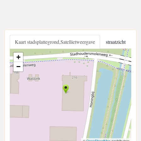
Kaart stadsplattegrond,Satellietweergave
straatzicht
+
−
©
OpenStreetMap
contributors