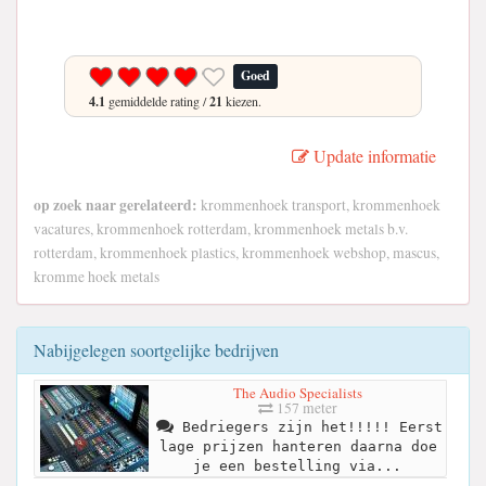
Goed
4.1
gemiddelde rating /
21
kiezen.
Update informatie
op zoek naar gerelateerd:
krommenhoek transport, krommenhoek
vacatures, krommenhoek rotterdam, krommenhoek metals b.v.
rotterdam, krommenhoek plastics, krommenhoek webshop, mascus,
kromme hoek metals
Nabijgelegen soortgelijke bedrijven
The Audio Specialists
157 meter
Bedriegers zijn het!!!!! Eerst
lage prijzen hanteren daarna doe
je een bestelling via...