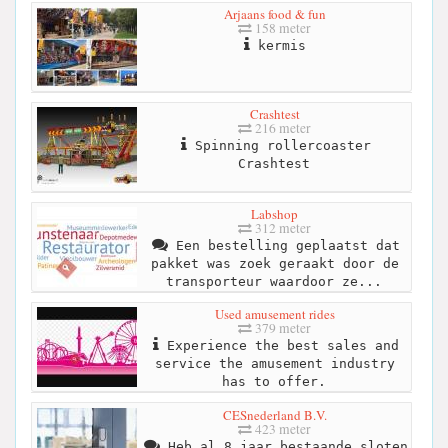
Arjaans food & fun
158 meter
kermis
Crashtest
216 meter
Spinning rollercoaster
Crashtest
Labshop
312 meter
Een bestelling geplaatst dat
pakket was zoek geraakt door de
transporteur waardoor ze...
Used amusement rides
379 meter
Experience the best sales and
service the amusement industry
has to offer.
CESnederland B.V.
423 meter
Heb al 8 jaar bestaande sloten