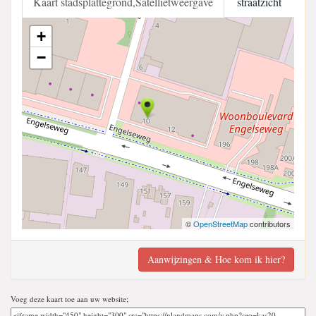
Kaart stadsplattegrond,Satellietweergave
straatzicht
+
−
©
OpenStreetMap
contributors
Aanwijzingen & Hoe kom ik hier?
Voeg deze kaart toe aan uw website;