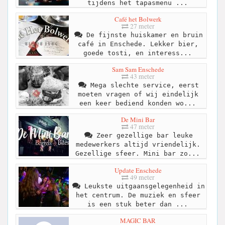
tijdens het tapasmenu ...
Café het Bolwerk
27 meter
De fijnste huiskamer en bruin
café in Enschede. Lekker bier,
goede tosti, en interess...
Sam Sam Enschede
43 meter
Mega slechte service, eerst
moeten vragen of wij eindelijk
een keer bediend konden wo...
De Mini Bar
47 meter
Zeer gezellige bar leuke
medewerkers altijd vriendelijk.
Gezellige sfeer. Mini bar zo...
Update Enschede
49 meter
Leukste uitgaansgelegenheid in
het centrum. De muziek en sfeer
is een stuk beter dan ...
MAGIC BAR