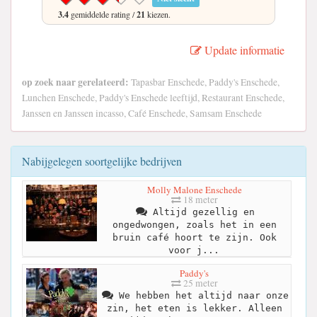
3.4
gemiddelde rating /
21
kiezen.
Update informatie
op zoek naar gerelateerd:
Tapasbar Enschede, Paddy's Enschede,
Lunchen Enschede, Paddy's Enschede leeftijd, Restaurant Enschede,
Janssen en Janssen incasso, Café Enschede, Samsam Enschede
Nabijgelegen soortgelijke bedrijven
Molly Malone Enschede
18 meter
Altijd gezellig en
ongedwongen, zoals het in een
bruin café hoort te zijn. Ook
voor j...
Paddy's
25 meter
We hebben het altijd naar onze
zin, het eten is lekker. Alleen