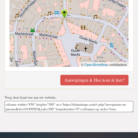
©
OpenStreetMap
contributors
Aanwijzingen & Hoe kom ik hier?
Voeg deze kaart toe aan uw website;