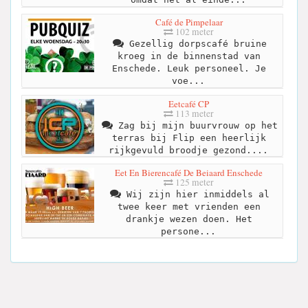
Café de Pimpelaar
102 meter
Gezellig dorpscafé bruine
kroeg in de binnenstad van
Enschede. Leuk personeel. Je
voe...
Eetcafé CP
113 meter
Zag bij mijn buurvrouw op het
terras bij Flip een heerlijk
rijkgevuld broodje gezond....
Eet En Bierencafé De Beiaard Enschede
125 meter
Wij zijn hier inmiddels al
twee keer met vrienden een
drankje wezen doen. Het
persone...