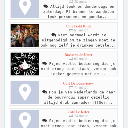
58 meter
Altijd leuk om donderdags en
zaterdags Ff binnen te wandelen
leuk personeel en goedko...
Café Gold Rush
61 meter
Niet normaal wordt je
uitgenodigd om te zingen moet je
ook nog zelf je drinken betale...
Brasserie de Kater
63 meter
Fijne vlotte bediening die je
niet droog laat staan, verder ook
lekker gegeten met de...
Café De Buurvrouw
71 meter
Hou je van Nederlands ga naar
de buurvrouw super gezellig
altijd druk aanrader-!!!Ser...
Café De Kater
74 meter
Fijne vlotte bediening die je
niet droog laat staan, verder ook