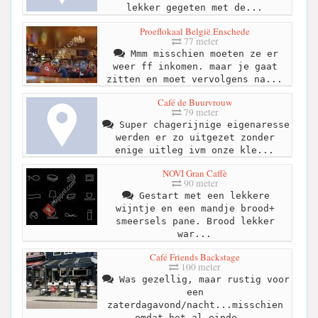
lekker gegeten met de...
Proeflokaal België Enschede
77 meter
Mmm misschien moeten ze er
weer ff inkomen. maar je gaat
zitten en moet vervolgens na...
Café de Buurvrouw
79 meter
Super chagerijnige eigenaresse
werden er zo uitgezet zonder
enige uitleg ivm onze kle...
NOVI Gran Caffè
90 meter
Gestart met een lekkere
wijntje en een mandje brood+
smeersels pane. Brood lekker
war...
Café Friends Backstage
100 meter
Was gezellig, maar rustig voor
een
zaterdagavond/nacht...misschien
omdat het al einde...