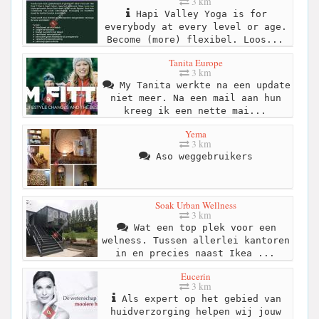
3 km
Hapi Valley Yoga is for
everybody at every level or age.
Become (more) flexibel. Loos...
Tanita Europe
3 km
My Tanita werkte na een update
niet meer. Na een mail aan hun
kreeg ik een nette mai...
Yema
3 km
Aso weggebruikers
Soak Urban Wellness
3 km
Wat een top plek voor een
welness. Tussen allerlei kantoren
in en precies naast Ikea ...
Eucerin
3 km
Als expert op het gebied van
huidverzorging helpen wij jouw