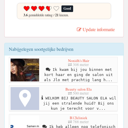
Goed
3.6
gemiddelde rating /
21
kiezen.
Update informatie
Nabijgelegen soortgelijke bedrijven
Nonidh's Hair
308 meter
Ik kwam bij jou binnen met
kort haar en ging de salon uit
als Jlo met prachtig lang h...
Beauty salon Ela
500 meter
WELKOM BIJ BEAUTY SALON ELA wil
jij een stralende huid? Bij ons
kun je terecht voor v...
B12kliniek
788 meter
Ik heb alleen nog telefonisch