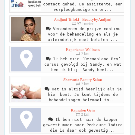
contact gehad. De assistente, een
verpleegkundige en er...
Andjani Triloki - BeautybyAndjani
971 meter
Veranderen de prijze continu
voor de behandeling en als je
uiteindelijk moet betalen ...
Experience Wellness
2 km
Ik heb mijn ‘Dermaplane Pro’
cursus gevolgd bij Sandy, en wat
ben ik blij! Sandy heef...
Shamania Beauty Salon
2 km
Het is altijd heerlijk als je
hier bent. Je komt tijdens de
behandelingen helemaal to...
Kapsalon Gein
2 km
Ik ben niet naar de kapper
geweest maar naar Pedicure Indira
die is daar ook gevestig...