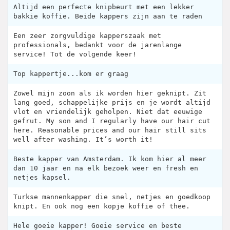
Altijd een perfecte knipbeurt met een lekker
bakkie koffie. Beide kappers zijn aan te raden
Een zeer zorgvuldige kapperszaak met
professionals, bedankt voor de jarenlange
service! Tot de volgende keer!
Top kappertje...kom er graag
Zowel mijn zoon als ik worden hier geknipt. Zit
lang goed, schappelijke prijs en je wordt altijd
vlot en vriendelijk geholpen. Niet dat eeuwige
gefrut. My son and I regularly have our hair cut
here. Reasonable prices and our hair still sits
well after washing. It’s worth it!
Beste kapper van Amsterdam. Ik kom hier al meer
dan 10 jaar en na elk bezoek weer en fresh en
netjes kapsel.
Turkse mannenkapper die snel, netjes en goedkoop
knipt. En ook nog een kopje koffie of thee.
Hele goeie kapper! Goeie service en beste