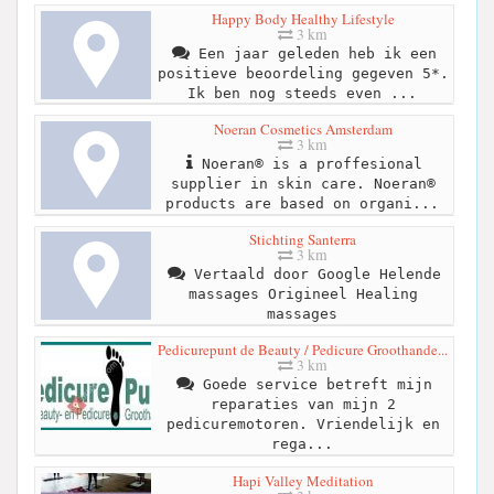
Happy Body Healthy Lifestyle
3 km
Een jaar geleden heb ik een
positieve beoordeling gegeven 5*.
Ik ben nog steeds even ...
Noeran Cosmetics Amsterdam
3 km
Noeran® is a proffesional
supplier in skin care. Noeran®
products are based on organi...
Stichting Santerra
3 km
Vertaald door Google Helende
massages Origineel Healing
massages
Pedicurepunt de Beauty / Pedicure Groothande...
3 km
Goede service betreft mijn
reparaties van mijn 2
pedicuremotoren. Vriendelijk en
rega...
Hapi Valley Meditation