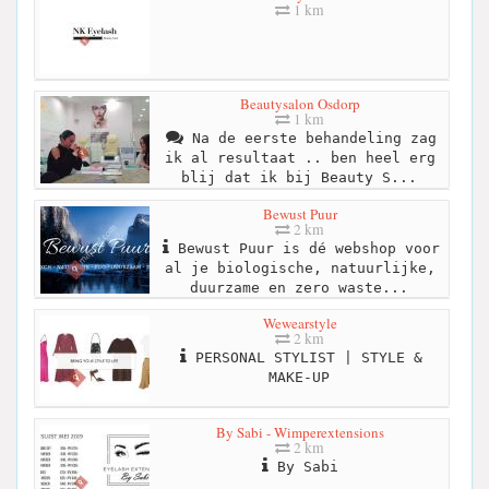
1 km
Beautysalon Osdorp
1 km
Na de eerste behandeling zag
ik al resultaat .. ben heel erg
blij dat ik bij Beauty S...
Bewust Puur
2 km
Bewust Puur is dé webshop voor
al je biologische, natuurlijke,
duurzame en zero waste...
Wewearstyle
2 km
PERSONAL STYLIST | STYLE &
MAKE-UP
By Sabi - Wimperextensions
2 km
By Sabi