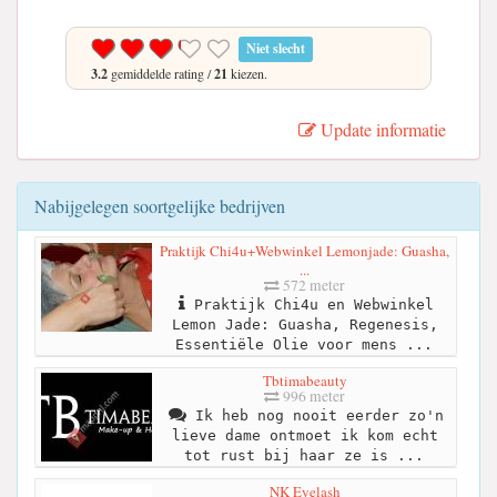
Niet slecht
3.2
gemiddelde rating /
21
kiezen.
Update informatie
Nabijgelegen soortgelijke bedrijven
Praktijk Chi4u+Webwinkel Lemonjade: Guasha,
...
572 meter
Praktijk Chi4u en Webwinkel
Lemon Jade: Guasha, Regenesis,
Essentiële Olie voor mens ...
Tbtimabeauty
996 meter
Ik heb nog nooit eerder zo'n
lieve dame ontmoet ik kom echt
tot rust bij haar ze is ...
NK Eyelash