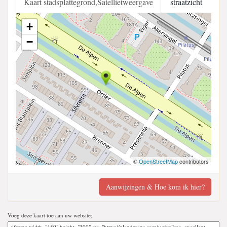
Kaart stadsplattegrond,Satellietweergave
straatzicht
+
−
©
OpenStreetMap
contributors
Aanwijzingen & Hoe kom ik hier?
Voeg deze kaart toe aan uw website;