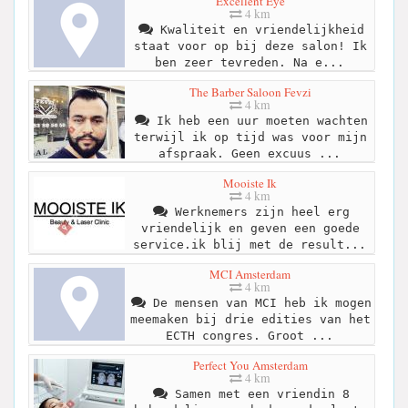
Excellent Eye
4 km
Kwaliteit en vriendelijkheid
staat voor op bij deze salon! Ik
ben zeer tevreden. Na e...
The Barber Saloon Fevzi
4 km
Ik heb een uur moeten wachten
terwijl ik op tijd was voor mijn
afspraak. Geen excuus ...
Mooiste Ik
4 km
Werknemers zijn heel erg
vriendelijk en geven een goede
service.ik blij met de result...
MCI Amsterdam
4 km
De mensen van MCI heb ik mogen
meemaken bij drie edities van het
ECTH congres. Groot ...
Perfect You Amsterdam
4 km
Samen met een vriendin 8