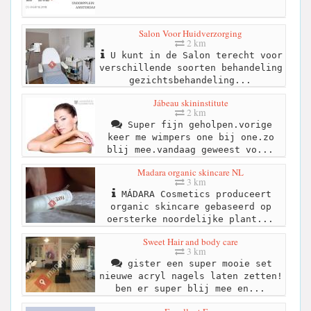
Salon Voor Huidverzorging
2 km
U kunt in de Salon terecht voor
verschillende soorten behandeling
gezichtsbehandeling...
Jábeau skininstitute
2 km
Super fijn geholpen.vorige
keer me wimpers one bij one.zo
blij mee.vandaag geweest vo...
Madara organic skincare NL
3 km
MÁDARA Cosmetics produceert
organic skincare gebaseerd op
oersterke noordelijke plant...
Sweet Hair and body care
3 km
gister een super mooie set
nieuwe acryl nagels laten zetten!
ben er super blij mee en...