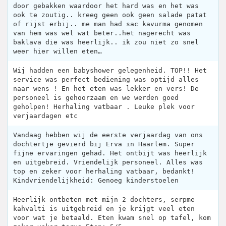
door gebakken waardoor het hard was en het was
ook te zoutig.. kreeg geen ook geen salade patat
of rijst erbij.. me man had sac kavurma genomen
van hem was wel wat beter..het nagerecht was
baklava die was heerlijk.. ik zou niet zo snel
weer hier willen eten…
Wij hadden een babyshower gelegenheid. TOP!! Het
service was perfect bediening was optijd alles
naar wens ! En het eten was lekker en vers! De
personeel is gehoorzaam en we werden goed
geholpen! Herhaling vatbaar . Leuke plek voor
verjaardagen etc
Vandaag hebben wij de eerste verjaardag van ons
dochtertje gevierd bij Erva in Haarlem. Super
fijne ervaringen gehad. Het ontbijt was heerlijk
en uitgebreid. Vriendelijk personeel. Alles was
top en zeker voor herhaling vatbaar, bedankt!
Kindvriendelijkheid: Genoeg kinderstoelen
Heerlijk ontbeten met mijn 2 dochters, serpme
kahvalti is uitgebreid en je krijgt veel eten
voor wat je betaald. Eten kwam snel op tafel, kom