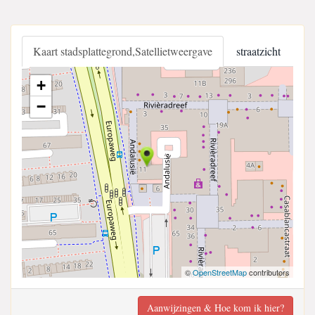
Kaart stadsplattegrond,Satellietweergave
straatzicht
+
−
©
OpenStreetMap
contributors
Aanwijzingen & Hoe kom ik hier?