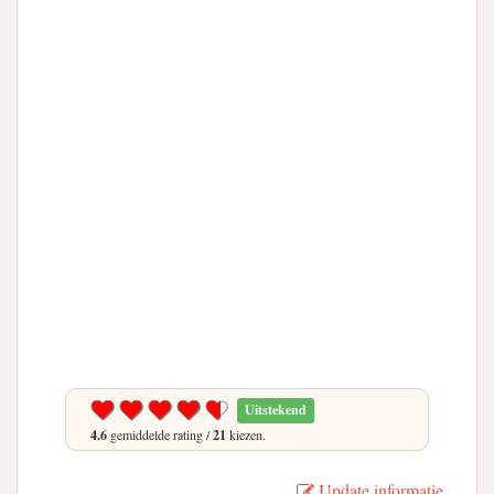
Uitstekend
4.6
gemiddelde rating /
21
kiezen.
Update informatie