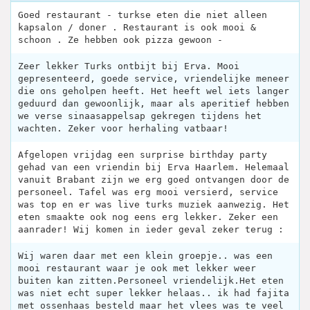
Goed restaurant - turkse eten die niet alleen
kapsalon / doner . Restaurant is ook mooi &
schoon . Ze hebben ook pizza gewoon -
Zeer lekker Turks ontbijt bij Erva. Mooi
gepresenteerd, goede service, vriendelijke meneer
die ons geholpen heeft. Het heeft wel iets langer
geduurd dan gewoonlijk, maar als aperitief hebben
we verse sinaasappelsap gekregen tijdens het
wachten. Zeker voor herhaling vatbaar!
Afgelopen vrijdag een surprise birthday party
gehad van een vriendin bij Erva Haarlem. Helemaal
vanuit Brabant zijn we erg goed ontvangen door de
personeel. Tafel was erg mooi versierd, service
was top en er was live turks muziek aanwezig. Het
eten smaakte ook nog eens erg lekker. Zeker een
aanrader! Wij komen in ieder geval zeker terug :
Wij waren daar met een klein groepje.. was een
mooi restaurant waar je ook met lekker weer
buiten kan zitten.Personeel vriendelijk.Het eten
was niet echt super lekker helaas.. ik had fajita
met ossenhaas besteld maar het vlees was te veel