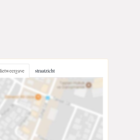
llietweergave
straatzicht