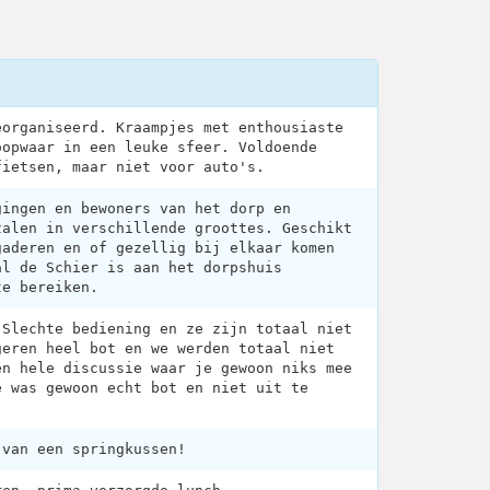
eorganiseerd. Kraampjes met enthousiaste
oopwaar in een leuke sfeer. Voldoende
fietsen, maar niet voor auto's.
gingen en bewoners van het dorp en
zalen in verschillende groottes. Geschikt
gaderen en of gezellig bij elkaar komen
al de Schier is aan het dorpshuis
te bereiken.
 Slechte bediening en ze zijn totaal niet
geren heel bot en we werden totaal niet
en hele discussie waar je gewoon niks mee
e was gewoon echt bot en niet uit te
 van een springkussen!