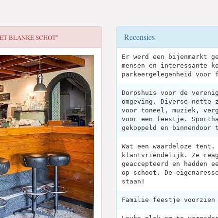
Recensies
HET BLANKE SCHOT"
Er werd een bijenmarkt g
mensen en interessante k
parkeergelegenheid voor 
Dorpshuis voor de vereni
omgeving. Diverse nette 
voor toneel, muziek, ver
voor een feestje. Sporth
gekoppeld en binnendoor 
Wat een waardeloze tent.
klantvriendelijk. Ze rea
geaccepteerd en hadden e
op schoot. De eigenaress
staan!
Familie feestje voorzien