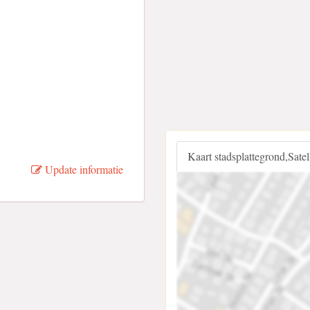
Kaart stadsplattegrond,Sate
Update informatie