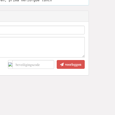
ren, prima verzorgde lunch
voorleggen