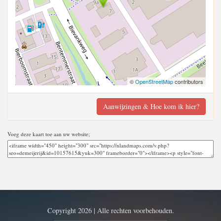
©
OpenStreetMap
contributors
Aanwijzingen & Hoe kom ik hier?
Voeg deze kaart toe aan uw website;
Copyright 2026 | Alle rechten voorbehouden.