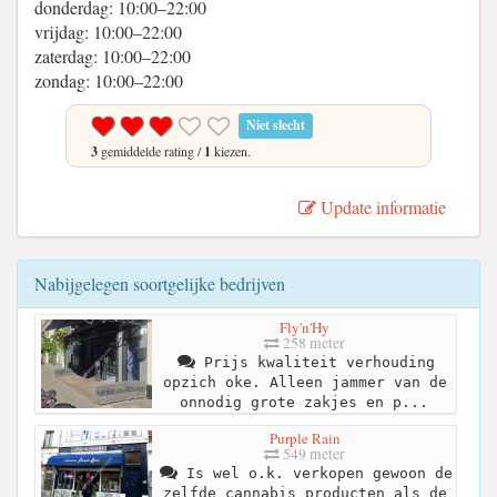
donderdag: 10:00–22:00
vrijdag: 10:00–22:00
zaterdag: 10:00–22:00
zondag: 10:00–22:00
Niet slecht
3
gemiddelde rating /
1
kiezen.
Update informatie
Nabijgelegen soortgelijke bedrijven
Fly'n'Hy
258 meter
Prijs kwaliteit verhouding
opzich oke. Alleen jammer van de
onnodig grote zakjes en p...
Purple Rain
549 meter
Is wel o.k. verkopen gewoon de
zelfde cannabis producten als de