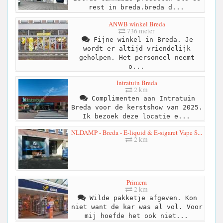
rest in breda.breda d...
ANWB winkel Breda
736 meter
Fijne winkel in Breda. Je
wordt er altijd vriendelijk
geholpen. Het personeel neemt
o...
Intratuin Breda
2 km
Complimenten aan Intratuin
Breda voor de kerstshow van 2025.
Ik bezoek deze locatie e...
NLDAMP - Breda - E-liquid & E-sigaret Vape S...
2 km
Primera
2 km
Wilde pakketje afgeven. Kon
niet want de kar was al vol. Voor
mij hoefde het ook niet...