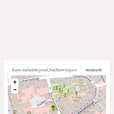
Kaart stadsplattegrond,Satellietweergave
straatzicht
+
−