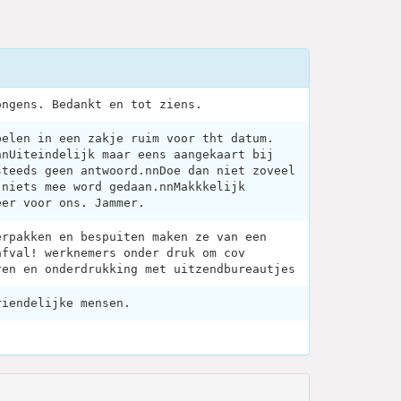
ongens. Bedankt en tot ziens.
pelen in een zakje ruim voor tht datum.
nnUiteindelijk maar eens aangekaart bij
steeds geen antwoord.nnDoe dan niet zoveel
 niets mee word gedaan.nnMakkkelijk
eer voor ons. Jammer.
erpakken en bespuiten maken ze van een
afval! werknemers onder druk om cov
ren en onderdrukking met uitzendbureautjes
riendelijke mensen.