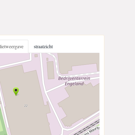
llietweergave
straatzicht