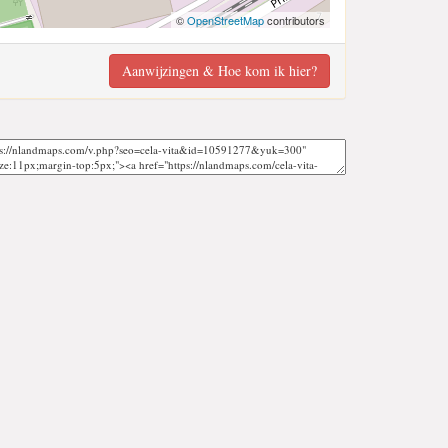
©
OpenStreetMap
contributors
Aanwijzingen & Hoe kom ik hier?