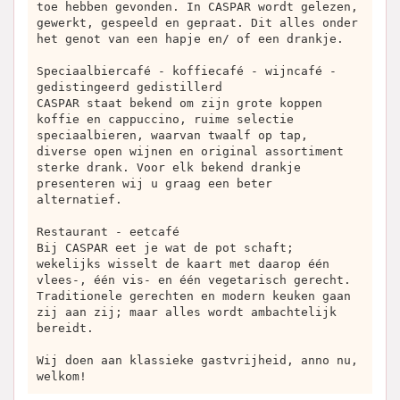
toe hebben gevonden. In CASPAR wordt gelezen,
gewerkt, gespeeld en gepraat. Dit alles onder
het genot van een hapje en/ of een drankje.
Speciaalbiercafé - koffiecafé - wijncafé -
gedistingeerd gedistillerd
CASPAR staat bekend om zijn grote koppen
koffie en cappuccino, ruime selectie
speciaalbieren, waarvan twaalf op tap,
diverse open wijnen en original assortiment
sterke drank. Voor elk bekend drankje
presenteren wij u graag een beter
alternatief.
Restaurant - eetcafé
Bij CASPAR eet je wat de pot schaft;
wekelijks wisselt de kaart met daarop één
vlees-, één vis- en één vegetarisch gerecht.
Traditionele gerechten en modern keuken gaan
zij aan zij; maar alles wordt ambachtelijk
bereidt.
Wij doen aan klassieke gastvrijheid, anno nu,
welkom!