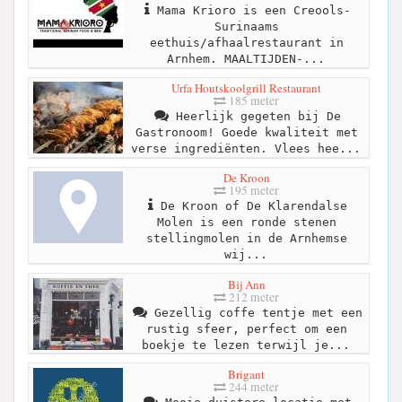
Mama Krioro is een Creools-
Surinaams
eethuis/afhaalrestaurant in
Arnhem. MAALTIJDEN-...
Urfa Houtskoolgrill Restaurant
185 meter
Heerlijk gegeten bij De
Gastronoom! Goede kwaliteit met
verse ingrediënten. Vlees hee...
De Kroon
195 meter
De Kroon of De Klarendalse
Molen is een ronde stenen
stellingmolen in de Arnhemse
wij...
Bij Ann
212 meter
Gezellig coffe tentje met een
rustig sfeer, perfect om een
boekje te lezen terwijl je...
Brigant
244 meter