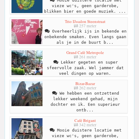
Mooie duistere locatie met
vieze wc's, geen garderobe,
blikken bier en goede muziek. ...
Trio IJssalon Steenstraat
257 meter
Overheerlijk ijs in bekende en
onbekende smaken. Even langs gaan
als je in de buurt b...
Grand Café Metropole
261 meter
Lekker gegeten en super
sfeervolle zaak. Wel jammer dat
veel dingen op waren.
Bizar-Bazar
262 meter
We hebben een ontzettend
lekker weekend gehad, mijn
dochter en ik. Een superieur
ontb...
Café Brigant
342 meter
Mooie duistere locatie met
vieze wc's, geen garderobe,