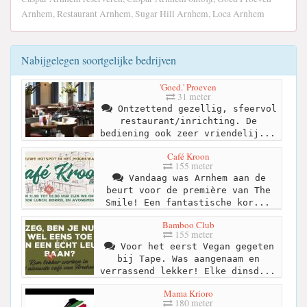
Arnhem, Restaurant Arnhem, Sugar Hill Arnhem, Loca Arnhem
Nabijgelegen soortgelijke bedrijven
'Goed.' Proeven
31 meter
Ontzettend gezellig, sfeervol
restaurant/inrichting. De
bediening ook zeer vriendelij...
Café Kroon
155 meter
Vandaag was Arnhem aan de
beurt voor de première van The
Smile! Een fantastische kor...
Bamboo Club
155 meter
Voor het eerst Vegan gegeten
bij Tape. Was aangenaam en
verrassend lekker! Elke dinsd...
Mama Krioro
180 meter