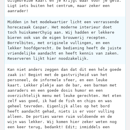
Uitgebreide kaart en je krijgt waar voor je geld.
Ligt iets buiten het centrum, maar zeker een
aanrader!
Midden in het modekwartier licht een verrassende
horecazaak Caspar. Het moderne interieur doet
toch huiskamerChyig aan. Wij hadden er lekkere
bieren ook van de eigen brouwerij recepten.
Borrelbites, met originele vullingen, en een
lekker hoofdgerecht. De bediening heeft de juiste
vriendelijke aandacht en heeft kennis van zaken.
Reserveren lijkt hier noodzakelijk.
Kan niet anders zeggen dan dat dit een hele goede
zaak is! Begint met de gastvrijheid van het
personeel, de informele sfeer, en een leuke
kaart. Lekker plekje aan de bar, een barman met
aanraders en een goede dosis humor en een
overzichtelijk menu met leuke gerechten. Het eten
zelf was goed, ik had de fish en chips en was
geheel tevreden. Eigenlijk alles op het bord
heeft aandacht gehad, niets is er voor vulling
alleen. De porties waren ruim voldoende en de
wijn was lekker. Wij komen hier zeker weten nog
een keer terug, bedankt! Edit; inmiddels een