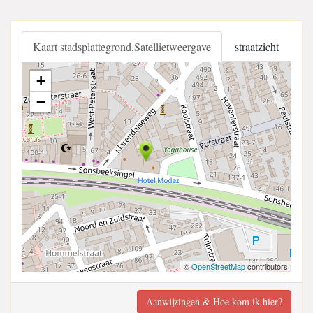
Kaart stadsplattegrond,Satellietweergave
straatzicht
+
−
©
OpenStreetMap
contributors
Aanwijzingen & Hoe kom ik hier?