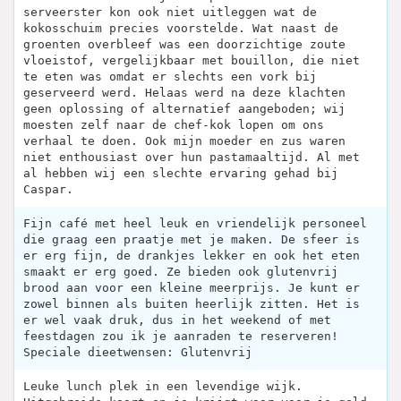
serveerster kon ook niet uitleggen wat de
kokosschuim precies voorstelde. Wat naast de
groenten overbleef was een doorzichtige zoute
vloeistof, vergelijkbaar met bouillon, die niet
te eten was omdat er slechts een vork bij
geserveerd werd. Helaas werd na deze klachten
geen oplossing of alternatief aangeboden; wij
moesten zelf naar de chef-kok lopen om ons
verhaal te doen. Ook mijn moeder en zus waren
niet enthousiast over hun pastamaaltijd. Al met
al hebben wij een slechte ervaring gehad bij
Caspar.
Fijn café met heel leuk en vriendelijk personeel
die graag een praatje met je maken. De sfeer is
er erg fijn, de drankjes lekker en ook het eten
smaakt er erg goed. Ze bieden ook glutenvrij
brood aan voor een kleine meerprijs. Je kunt er
zowel binnen als buiten heerlijk zitten. Het is
er wel vaak druk, dus in het weekend of met
feestdagen zou ik je aanraden te reserveren!
Speciale dieetwensen: Glutenvrij
Leuke lunch plek in een levendige wijk.