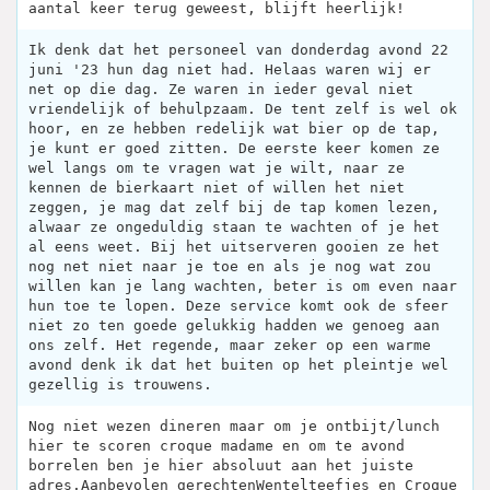
aantal keer terug geweest, blijft heerlijk!
Ik denk dat het personeel van donderdag avond 22
juni '23 hun dag niet had. Helaas waren wij er
net op die dag. Ze waren in ieder geval niet
vriendelijk of behulpzaam. De tent zelf is wel ok
hoor, en ze hebben redelijk wat bier op de tap,
je kunt er goed zitten. De eerste keer komen ze
wel langs om te vragen wat je wilt, naar ze
kennen de bierkaart niet of willen het niet
zeggen, je mag dat zelf bij de tap komen lezen,
alwaar ze ongeduldig staan te wachten of je het
al eens weet. Bij het uitserveren gooien ze het
nog net niet naar je toe en als je nog wat zou
willen kan je lang wachten, beter is om even naar
hun toe te lopen. Deze service komt ook de sfeer
niet zo ten goede gelukkig hadden we genoeg aan
ons zelf. Het regende, maar zeker op een warme
avond denk ik dat het buiten op het pleintje wel
gezellig is trouwens.
Nog niet wezen dineren maar om je ontbijt/lunch
hier te scoren croque madame en om te avond
borrelen ben je hier absoluut aan het juiste
adres.Aanbevolen gerechtenWentelteefjes en Croque