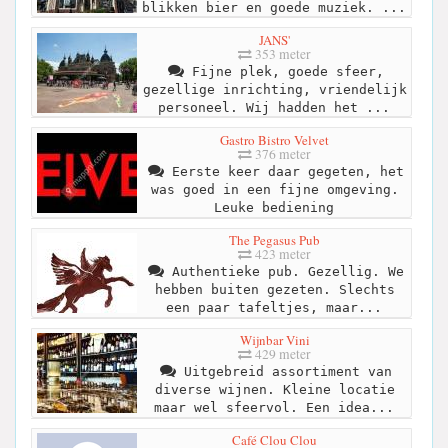
blikken bier en goede muziek. ...
JANS'
353 meter
Fijne plek, goede sfeer,
gezellige inrichting, vriendelijk
personeel. Wij hadden het ...
Gastro Bistro Velvet
376 meter
Eerste keer daar gegeten, het
was goed in een fijne omgeving.
Leuke bediening
The Pegasus Pub
423 meter
Authentieke pub. Gezellig. We
hebben buiten gezeten. Slechts
een paar tafeltjes, maar...
Wijnbar Vini
429 meter
Uitgebreid assortiment van
diverse wijnen. Kleine locatie
maar wel sfeervol. Een idea...
Café Clou Clou