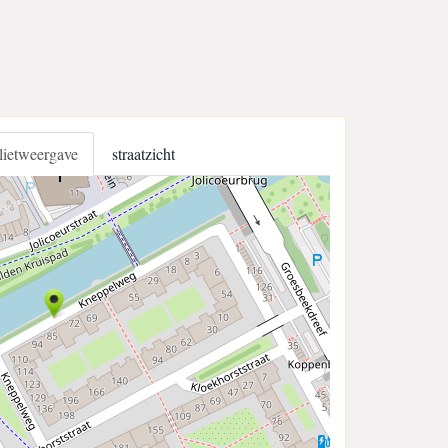
llietweergave
straatzicht