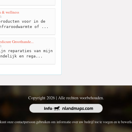
h & wellness
m
roducten voor in de
nfraroodwarmte of ...
edicure Groothande...
m
jn reparaties van mijn
endelijk en rega...
Copyright 2026 | Alle rechten voorbehouden.
kunt onze contactpersoon gebruiken om informatie over uw bedrijf toe te voegen en te bewerk