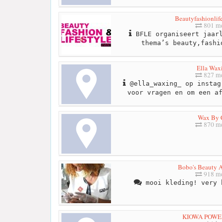
Beautyfashionlif
801 me
BFLE organiseert jaarl
thema’s beauty,fashi
Ella Wax
827 me
@ella_waxing_ op instag
voor vragen en om een a
Wax By 
870 me
Bobo's Beauty 
918 me
mooi kleding! very 
KIOWA POWE