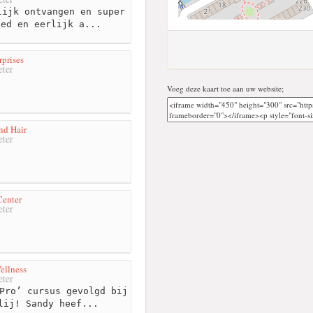
ijk ontvangen en super
oed en eerlijk a...
rprises
ter
Voeg deze kaart toe aan uw website;
nd Hair
ter
Center
ter
ellness
ter
Pro’ cursus gevolgd bij
lij! Sandy heef...