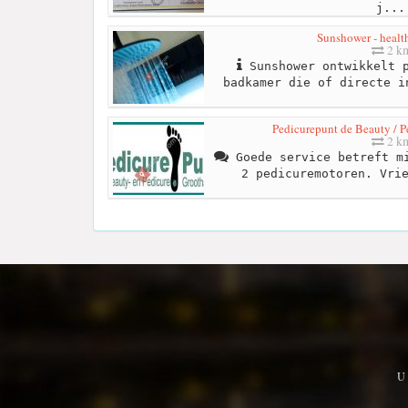
j...
Sunshower - healt
2 k
Sunshower ontwikkelt p
badkamer die of directe i
Pedicurepunt de Beauty / P
2 k
Goede service betreft mi
2 pedicuremotoren. Vri
U 