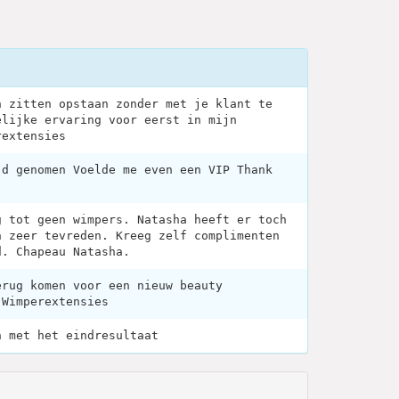
n zitten opstaan zonder met je klant te
elijke ervaring voor eerst in mijn
rextensies
jd genomen Voelde me even een VIP Thank
g tot geen wimpers. Natasha heeft er toch
n zeer tevreden. Kreeg zelf complimenten
d. Chapeau Natasha.
erug komen voor een nieuw beauty
;Wimperextensies
n met het eindresultaat