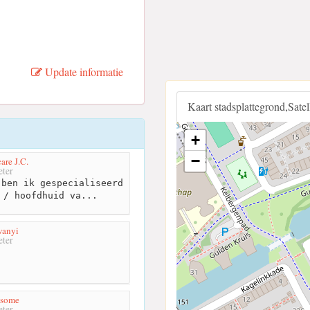
Update informatie
Kaart stadsplattegrond,Sate
+
−
are J.C.
ter
ben ik gespecialiseerd
 / hoofdhuid va...
wanyi
ter
dsome
ter