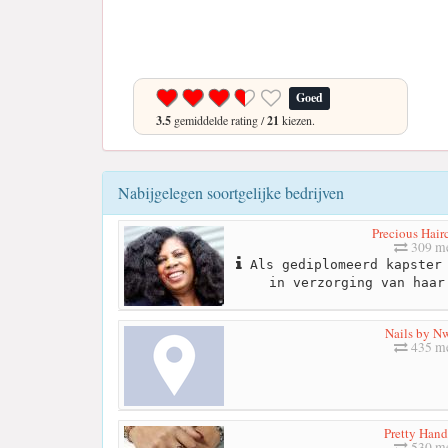
Goed
3.5
gemiddelde rating /
21
kiezen.
Nabijgelegen soortgelijke bedrijven
Precious Hairc
309 me
Als gediplomeerd kapster 
in verzorging van haar
Nails by N
435 me
Pretty Han
530 me