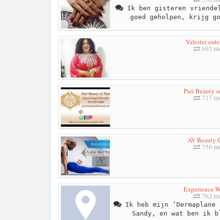
Ik ben gisteren vriendel
goed geholpen, krijg g
Valester ente
692 me
Pari Beauty a
717 me
AV Beauty 
756 me
Experience W
762 me
Ik heb mijn ‘Dermaplane 
Sandy, en wat ben ik b