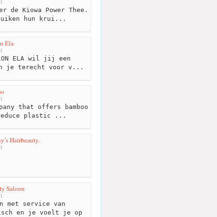
m
er de Kiowa Power Thee.
ruiken hun krui...
n Ela
m
ON ELA wil jij een
n je terecht voor v...
oo
m
pany that offers bamboo
reduce plastic ...
’s Hairbeauty.
m
ty Saloon
m
n met service van
isch en je voelt je op