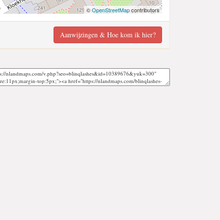
©
OpenStreetMap
contributors
Aanwijzingen & Hoe kom ik hier?