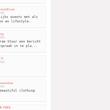
estyleEvent
ter
ijks events met als
on en lifestyle.
ing
ter
ram Stuur een bericht
fspraak in te pla...
CS
ter
Amsterdam
ter
beautiful clothing
R THEE