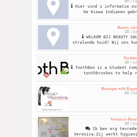
1 k
Hier vind u informatie ov
De Kiowa Indianen geb
Beauty salo
1 k
WELKOM BIJ BEAUTY SAL
stralende huid? Bij ons ku
Toothb
1 k
ToothBoo is a Student Com
toothbrushes to help 
Beunique with Rogeny
2 k
Veronica’s Beau
2 k
Ik ben erg tevrede
Veronica.Zij werkt hygien