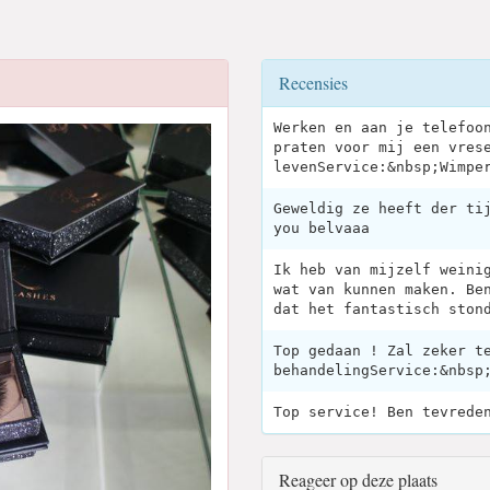
Recensies
Werken en aan je telefoo
praten voor mij een vres
levenService:&nbsp;Wimpe
Geweldig ze heeft der ti
you belvaaa
Ik heb van mijzelf weini
wat van kunnen maken. Be
dat het fantastisch ston
Top gedaan ! Zal zeker t
behandelingService:&nbsp
Top service! Ben tevrede
Reageer op deze plaats