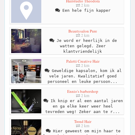
Hairstudio Theodora
2 km
Een hele fijn kapper
Beautysalon Pure
2 km
Je word er heerlijk in de
watten gelegd. Zeer
klantvriendelijk
Paletti Creative Hair
2 km
Geweldige kapsalon, kom ik al
vele jaren. Kwalitatief goed
personeel en leuke persoon...
Ennio's barbershop
2 km
Ik knip er al een aantal jaren
en ga elke keer weer heel
tevreden weg! Zeker aan te r...
Trend Hair
2 km
Hier geweest om mijn haar te