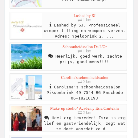
Lashed by SJ
1 km
Lashed by SJ. Professioneel
wimper lifting en wimpers verven.
Adres: Ypelobrink 2, ...
Schoonheidssalon De L'Or
1 km
Heerlijk, goed werk, zachte
prijs, goed mens!!!!
Carolina's schoonheidssalon
2 km
Carolina's schoonheidssalon
Piksenbrink 49 7544 BG Enschede
06-18216193
Make-up studio/ Academy Esra Cantekin
2 km
Heel erg tevreden! Esra is erg
lief en gastvriendelijk, zegt wat
ze doet voordat ze d...