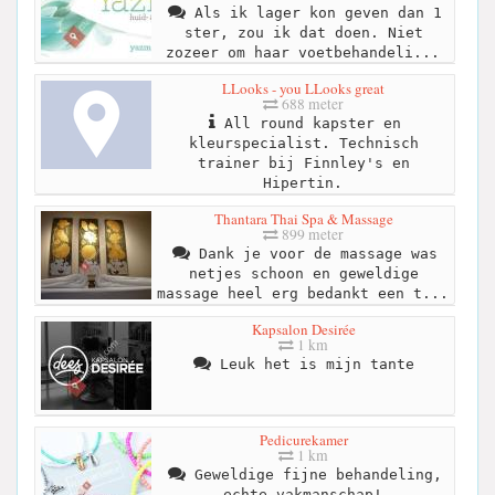
Als ik lager kon geven dan 1
ster, zou ik dat doen. Niet
zozeer om haar voetbehandeli...
LLooks - you LLooks great
688 meter
All round kapster en
kleurspecialist. Technisch
trainer bij Finnley's en
Hipertin.
Thantara Thai Spa & Massage
899 meter
Dank je voor de massage was
netjes schoon en geweldige
massage heel erg bedankt een t...
Kapsalon Desirée
1 km
Leuk het is mijn tante
Pedicurekamer
1 km
Geweldige fijne behandeling,
echte vakmanschap!