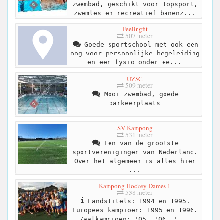
zwembad, geschikt voor topsport,
zwemles en recreatief banenz...
Feelingfit
507 meter
Goede sportschool met ook een
oog voor persoonlijke begeleiding
en een fysio onder ee...
UZSC
509 meter
Mooi zwembad, goede
parkeerplaats
SV Kampong
531 meter
Een van de grootste
sportverenigingen van Nederland.
Over het algemeen is alles hier
...
Kampong Hockey Dames 1
538 meter
Landstitels: 1994 en 1995.
Europees kampioen: 1995 en 1996.
Zaalkampioen: '05, '06, '...