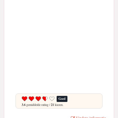
Goed
3.6
gemiddelde rating /
21
kiezen.
Update informatie