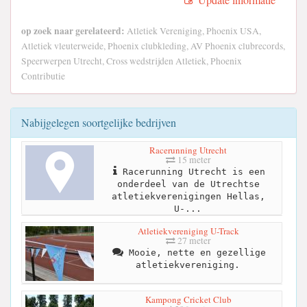
op zoek naar gerelateerd:
Atletiek Vereniging, Phoenix USA,
Atletiek vleuterweide, Phoenix clubkleding, AV Phoenix clubrecords,
Speerwerpen Utrecht, Cross wedstrijden Atletiek, Phoenix
Contributie
Nabijgelegen soortgelijke bedrijven
Racerunning Utrecht
15 meter
Racerunning Utrecht is een
onderdeel van de Utrechtse
atletiekverenigingen Hellas,
U-...
Atletiekvereniging U-Track
27 meter
Mooie, nette en gezellige
atletiekvereniging.
Kampong Cricket Club