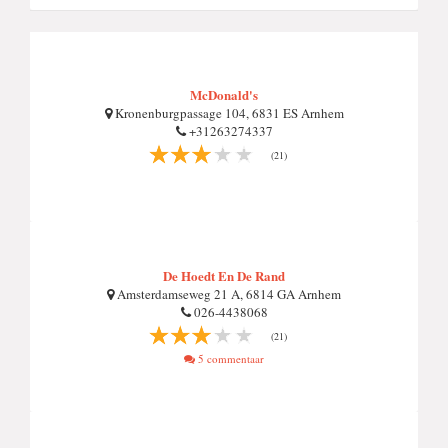
McDonald's
Kronenburgpassage 104, 6831 ES Arnhem
+31263274337
(21)
De Hoedt En De Rand
Amsterdamseweg 21 A, 6814 GA Arnhem
026-4438068
(21)
5 commentaar