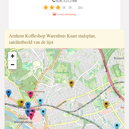
026-3212166
(21)
voorvertoning
Arnhem Koffi̇eshop Warenhuis Kaart stadsplan,
satellietbeeld van de lijst
+
−