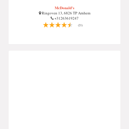
McDonald's
Ringoven 13, 6826 TP Arnhem
+31263619247
(21)