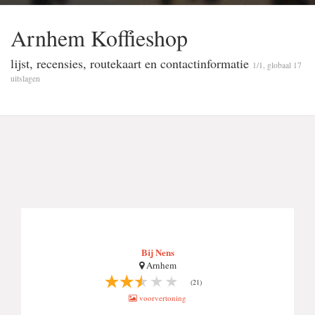
Arnhem Koffi̇eshop
lijst, recensies, routekaart en contactinformatie
1/1, globaal 17
uitslagen
Bij Nens
Arnhem
(21)
voorvertoning