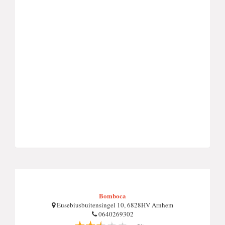
Bomboca
Eusebiusbuitensingel 10, 6828HV Arnhem
0640269302