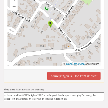
−
©
OpenStreetMap
contributors
Aanwijzingen & Hoe kom ik hier?
Voeg deze kaart toe aan uw website;