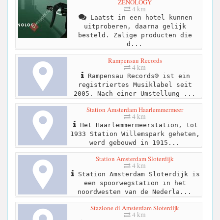
ZENOLOGY
4 km
Laatst in een hotel kunnen
uitproberen, daarna gelijk
besteld. Zalige producten die
d...
Rampensau Records
4 km
Rampensau Records® ist ein
registriertes Musiklabel seit
2005. Nach einer Umstellung ...
Station Amsterdam Haarlemmermeer
4 km
Het Haarlemmermeerstation, tot
1933 Station Willemspark geheten,
werd gebouwd in 1915...
Station Amsterdam Sloterdijk
4 km
Station Amsterdam Sloterdijk is
een spoorwegstation in het
noordwesten van de Nederla...
Stazione di Amsterdam Sloterdijk
4 km