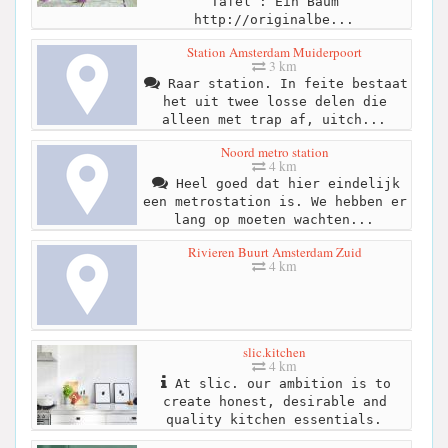
Tafel : Ein Baum
http://originalbe...
Station Amsterdam Muiderpoort
3 km
Raar station. In feite bestaat
het uit twee losse delen die
alleen met trap af, uitch...
Noord metro station
4 km
Heel goed dat hier eindelijk
een metrostation is. We hebben er
lang op moeten wachten...
Rivieren Buurt Amsterdam Zuid
4 km
slic.kitchen
4 km
At slic. our ambition is to
create honest, desirable and
quality kitchen essentials.