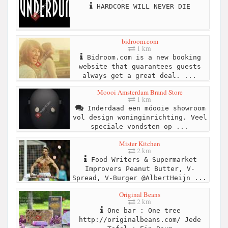
HARDCORE WILL NEVER DIE
bidroom.com
1 km
Bidroom.com is a new booking
website that guarantees guests
always get a great deal. ...
Moooi Amsterdam Brand Store
1 km
Inderdaad een móooie showroom
vol design woninginrichting. Veel
speciale vondsten op ...
Mister Kitchen
2 km
Food Writers & Supermarket
Improvers Peanut Butter, V-
Spread, V-Burger @AlbertHeijn ...
Original Beans
2 km
One bar : One tree
http://originalbeans.com/ Jede