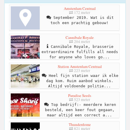
Amsterdam Centraal
172 meter
September 2019. Wat is dit
toch een prachtig gebouw!
Cannibale Royale
204 meter
Cannibale Royale, brasserie
extraordinaire fulfills all needs
for anyone who loves go...
Station Amsterdam Centraal
223 meter
Heel fijn station waar ik elke
dag kom. Ruim aanbod winkels.
Altijd voldoende politie...
Paradise Seeds
523 meter
Top bedrijf:- meerdere keren
besteld, een keer fout gegaan,
maar altijd een correct a...
Thunderdome
821 meter