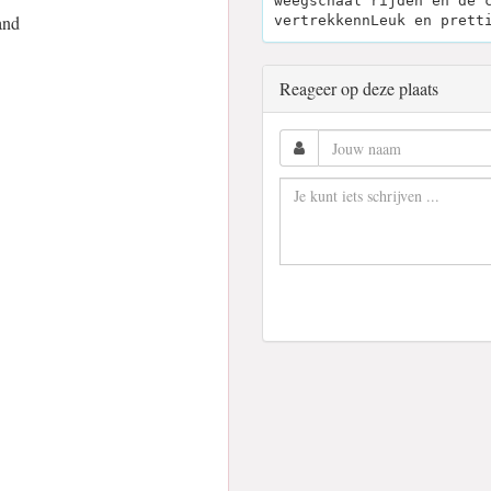
weegschaal rijden en de 
and
vertrekkennLeuk en prett
Reageer op deze plaats