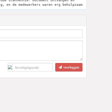
code scannenn10. Document ontvangen en
ig, en de medewerkers waren erg behulpzaam
voorleggen