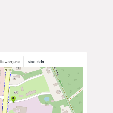
llietweergave
straatzicht