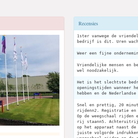
Recensies
1ster vanwege de vriende
bedrijf is dit. Uren wac
Weer een fijne ondernemi
Vriendelijke mensen en b
wel noodzakelijk.
Het is het slechtste bed
openingstijden wanneer h
hebben en de Nederlandse
Snel en prettig, 20 minu
rijdenn2. Registratie en
Op de weegschaal rijden 
rij staann5. Achteruitri
op het apparaat naast de
juiste volgorde indrukke