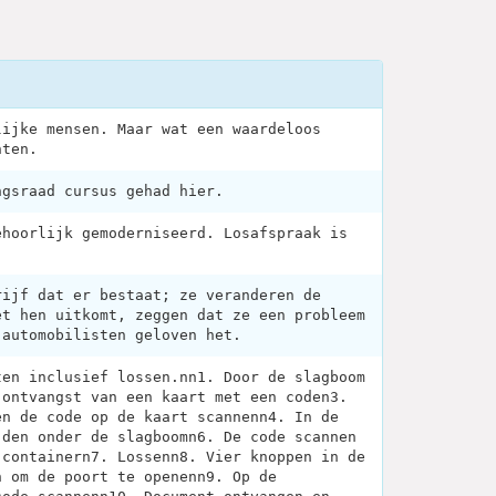
lijke mensen. Maar wat een waardeloos
hten.
ngsraad cursus gehad hier.
ehoorlijk gemoderniseerd. Losafspraak is
rijf dat er bestaat; ze veranderen de
et hen uitkomt, zeggen dat ze een probleem
 automobilisten geloven het.
ten inclusief lossen.nn1. Door de slagboom
 ontvangst van een kaart met een coden3.
en de code op de kaart scannenn4. In de
jden onder de slagboomn6. De code scannen
 containern7. Lossenn8. Vier knoppen in de
n om de poort te openenn9. Op de