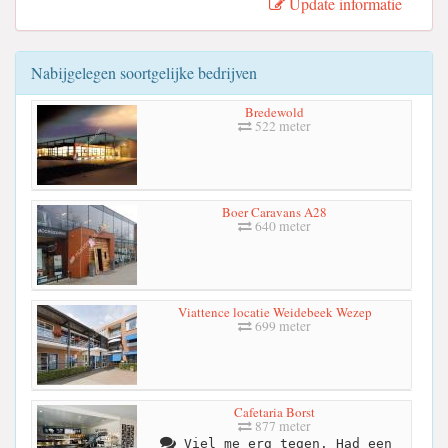
Update informatie
Nabijgelegen soortgelijke bedrijven
Bredewold
522 meter
Boer Caravans A28
640 meter
Viattence locatie Weidebeek Wezep
699 meter
Cafetaria Borst
877 meter
Viel me erg tegen. Had een