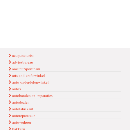
acupuncturist
adviesbureau
amateursportteam
arts-and-craftswinkel
auto-onderdelenwinkel
auto's
autobanden en -reparaties
autodealer
autofabrikant
autoreparateur
autoverhuur
bakkerij