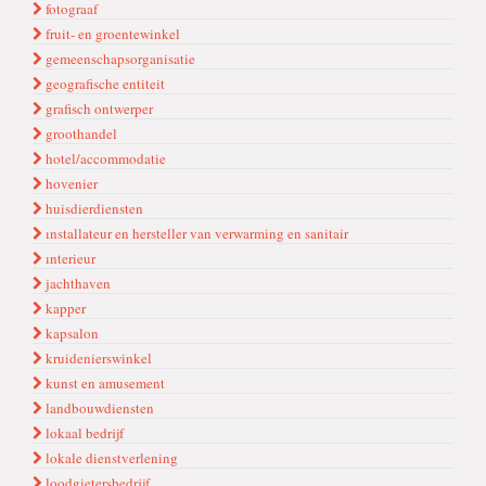
fotograaf
fruit- en groentewinkel
gemeenschapsorganisatie
geografische entiteit
grafisch ontwerper
groothandel
hotel/accommodatie
hovenier
huisdierdiensten
ınstallateur en hersteller van verwarming en sanitair
ınterieur
jachthaven
kapper
kapsalon
kruidenierswinkel
kunst en amusement
landbouwdiensten
lokaal bedrijf
lokale dienstverlening
loodgietersbedrijf