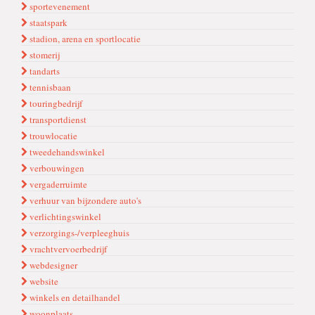
sportevenement
staatspark
stadion, arena en sportlocatie
stomerij
tandarts
tennisbaan
touringbedrijf
transportdienst
trouwlocatie
tweedehandswinkel
verbouwingen
vergaderruimte
verhuur van bijzondere auto's
verlichtingswinkel
verzorgings-/verpleeghuis
vrachtvervoerbedrijf
webdesigner
website
winkels en detailhandel
woonplaats