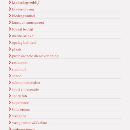
kinderdagverblijf
kinderopvang
kledingwinkel
kunst en amusement
lokaal bedrijf
meubelwinkel
opslagfaciliteit
plaats
professionele dienstverlening
restaurant
rijschool
school
schoonheidssalon
sport en recreatie
sportclub
supermarkt
timmerman
vastgoed
vastgoedontwikkelaar
verbouwingen